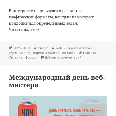
В интернете используются различные
графические форматы, каждый из которых
подходит для определённых задач.
Графические форматы в Интернете
Читать далее
Опубликовано
Автор
Рубрики
2025-04-23
Onegin
web
,
интернет и прочее...
,
Метки
обучение и тд.
,
форматы файлов
,
что такое
графика
,
к записи Графические
Интернет
,
формат
Добавить комментарий
Международный день веб-
мастера