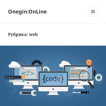
Onegin:OnLine
МЕНЮ
И
ВИДЖЕТЫ
Рубрика:
web