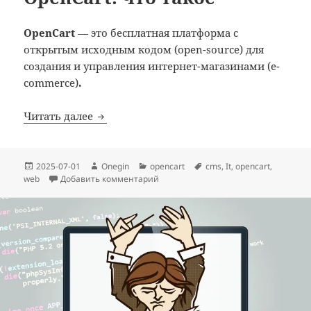
OpenCart
—
это бесплатная платформа с
открытым исходным кодом (open-source) для
создания и управления интернет-магазинами (e-
commerce)
.
OpenCart: что такое
Читать далее
Опубликовано
Автор
Рубрики
Метки
2025-07-01
Onegin
opencart
cms
,
It
,
opencart
,
к записи OpenCart: что такое
web
Добавить комментарий