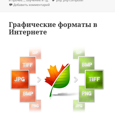
и прочее...
,
обучение и тд.
php
,
php composer
к записи PHP Composer: что такое
Добавить комментарий
Графические форматы в
Интернете