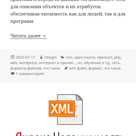
для описания объектов и их атрибутов,
обеспечивая читаемость как для людей, так и для
программ.
XML формат: что такое
Читать далее
Опубликовано
Автор
Рубрики
2025-07-17
Onegin
cms
,
open source
,
opencart
,
php
,
web
,
wordpress
,
интернет и прочее...
,
ит
,
обучение и тд.
,
сеть
,
Метки
форматы файлов
,
что такое
xml
,
файл
,
формат
,
что такое
к записи XML формат: что такое
1 комментарий