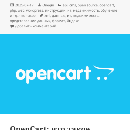
Опубликовано
Автор
Рубрики
2025-07-17
Onegin
api
,
cms
,
open source
,
opencart
,
php
,
web
,
wordpress
,
инструкции
,
ит
,
недвижимость
,
обучение
Метки
и тд.
,
что такое
xml
,
данные
,
ит
,
недвижимость
,
представление данных
,
формат
,
Яндекс
к записи Яндекс недвижимости XML: что т
Добавить комментарий
OpenCart: что такое