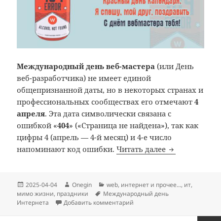
Международный день веб-мастера
(или День
веб-разработчика) не имеет единой
общепризнанной даты, но в некоторых странах и
профессиональных сообществах его отмечают
4
апреля
. Эта дата символически связана с
ошибкой «
404
» («Страница не найдена»), так как
цифры 4 (апрель — 4-й месяц) и 4-е число
Международны
напоминают код ошибки.
Читать далее
Опубликовано
Автор
Рубрики
2025-04-04
Onegin
web
,
интернет и прочее...
,
ит
,
Метки
мимо жизни
,
праздники
Международный день
к записи Международный ден
Интернета
Добавить комментарий