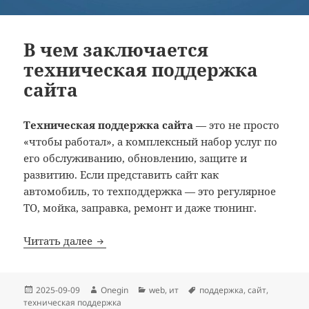
В чем заключается
техническая поддержка
сайта
Техническая поддержка сайта
— это не просто
«чтобы работал», а комплексный набор услуг по
его обслуживанию, обновлению, защите и
развитию. Если представить сайт как
автомобиль, то техподдержка — это регулярное
ТО, мойка, заправка, ремонт и даже тюнинг.
В чем заключается техническая поддерж
Читать далее
Опубликовано
Автор
Рубрики
Метки
2025-09-09
Onegin
web
,
ит
поддержка
,
сайт
,
техническая поддержка