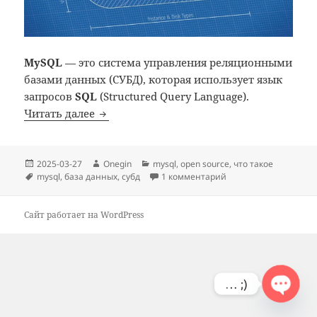
MySQL
— это система управления реляционными
базами данных (СУБД), которая использует язык
запросов
SQL
(Structured Query Language).
MySQL: что такое
Читать далее
Опубликовано
Автор
Рубрики
2025-03-27
Onegin
mysql
,
open source
,
что такое
Метки
к записи MySQL: что 
mysql
,
база данных
,
субд
1 комментарий
Сайт работает на WordPress
… ;)
OPEN