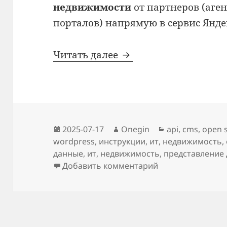
недвижимости
от партнеров (аген
порталов) напрямую в сервис Янд
Яндекс недвижимости
Читать далее
Опубликовано
Автор
Рубрики
2025-07-17
Onegin
api
,
cms
,
open 
wordpress
,
инструкции
,
ит
,
недвижимость
,
данные
,
ит
,
недвижимость
,
представление
к записи Яндекс 
Добавить комментарий