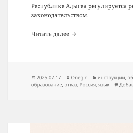
Республике Адыгея регулируется 
законодательством.
Образование в России
Читать далее
Опубликовано
Автор
Рубрики
2025-07-17
Onegin
инструкции
,
об
образование
,
отказ
,
Россия
,
язык
Доба