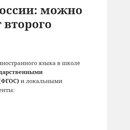
России: можно
т второго
 иностранного языка в школе
ударственными
(ФГОС)
и локальными
енты:
: можно ли отказаться от второго языка в шк