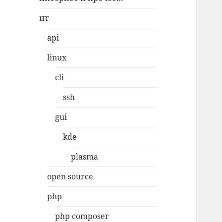
ит
api
linux
cli
ssh
gui
kde
plasma
open source
php
php composer