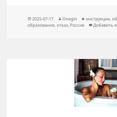
Опубликовано
Автор
Рубрики
2025-07-17
Onegin
инструкции
,
об
образование
,
отказ
,
Россия
Добавить 