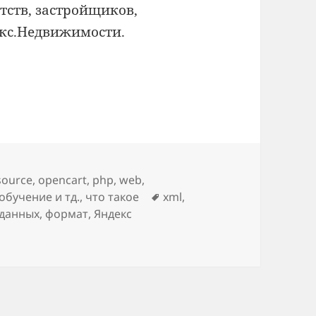
тств, застройщиков,
екс.Недвижимости.
 XML: что такое
source
,
opencart
,
php
,
web
,
Метки
обучение и тд.
,
что такое
xml
,
 данных
,
формат
,
Яндекс
недвижимости XML: что такое