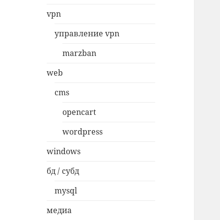
vpn
управление vpn
marzban
web
cms
opencart
wordpress
windows
бд / субд
mysql
медиа