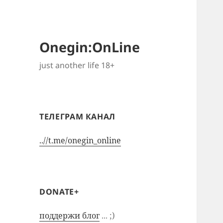
Onegin:OnLine
just another life 18+
ТЕЛЕГРАМ КАНАЛ
..//t.me/onegin_online
DONATE+
поддержи блог
... ;)