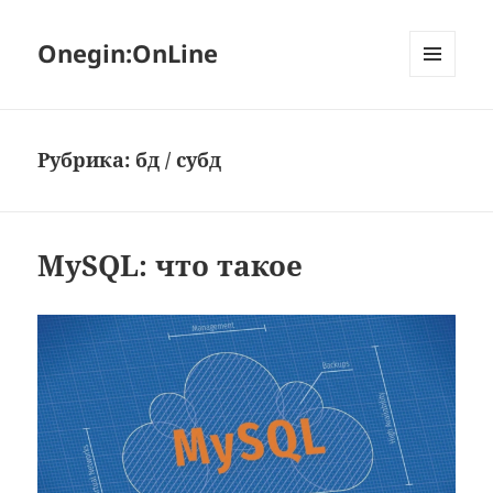
Onegin:OnLine
МЕНЮ
И
ВИДЖЕТЫ
Рубрика:
бд / субд
MySQL: что такое