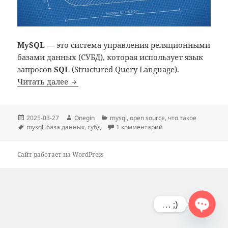
MySQL
— это система управления реляционными
базами данных (СУБД), которая использует язык
запросов
SQL
(Structured Query Language).
MySQL: что такое
Читать далее
Опубликовано
Автор
Рубрики
2025-03-27
Onegin
mysql
,
open source
,
что такое
Метки
к записи MySQL: что 
mysql
,
база данных
,
субд
1 комментарий
Сайт работает на WordPress
… ;)
OPE
N
C