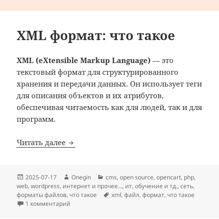
XML формат: что такое
XML (eXtensible Markup Language)
— это
текстовый формат для структурированного
хранения и передачи данных. Он использует теги
для описания объектов и их атрибутов,
обеспечивая читаемость как для людей, так и для
программ.
XML формат: что такое
Читать далее
Опубликовано
Автор
Рубрики
2025-07-17
Onegin
cms
,
open source
,
opencart
,
php
,
web
,
wordpress
,
интернет и прочее...
,
ит
,
обучение и тд.
,
сеть
,
Метки
форматы файлов
,
что такое
xml
,
файл
,
формат
,
что такое
к записи XML формат: что такое
1 комментарий