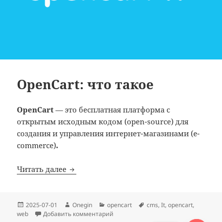
OpenCart: что такое
OpenCart
—
это бесплатная платформа с
открытым исходным кодом (open-source) для
создания и управления интернет-магазинами (e-
commerce)
.
OpenCart: что такое
Читать далее
Опубликовано
Автор
Рубрики
Метки
2025-07-01
Onegin
opencart
cms
,
It
,
opencart
,
к записи OpenCart: что такое
web
Добавить комментарий