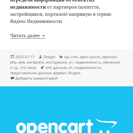
недвижимости
от партнеров (агентств,
застройщиков, порталов) напрямую в сервис
Яндекс.Недвижимости.
Яндекс недвижимости XML: что такое
Читать далее
Опубликовано
Автор
Рубрики
2025-07-17
Onegin
api
,
cms
,
open source
,
opencart
,
php
,
web
,
wordpress
,
инструкции
,
ит
,
недвижимость
,
обучение
Метки
и тд.
,
что такое
xml
,
данные
,
ит
,
недвижимость
,
представление данных
,
формат
,
Яндекс
к записи Яндекс недвижимости XML: что т
Добавить комментарий