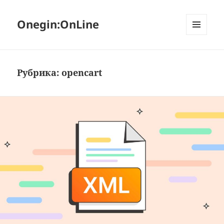
Onegin:OnLine
МЕНЮ
И
ВИДЖЕТЫ
Рубрика:
opencart