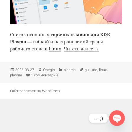
Список основных
горячих клавиш для KDE
Plasma
— гибкой и настраиваемой среды
Linux: KDE Plas
рабочего стола в
Linux
.
Читать далее
Опубликовано
Автор
Рубрики
Метки
2025-03-27
Onegin
plasma
gui
,
kde
,
linux
,
к записи Linux: KDE Plasma: горячие клав
plasma
1 комментарий
Сайт работает на WordPress
… ;)
OPE
N
C