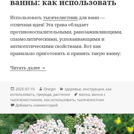
ванны: как использовать
Использовать
тысячелистник
для ванн —
отличная идея! Эта трава обладает
противовоспалительными, ранозаживляющими,
спазмолитическими, успокаивающими и
антисептическими свойствами. Вот как
правильно приготовить и принять такую ванну:
Тысячелистник для ванны: как использо
Читать далее
Опубликовано
Автор
Рубрики
2025-07-10
Onegin
здоровье
,
инструкции
,
как
Метки
использовать
,
природа
,
растения
ванна
,
ванна с
тысячелистником
,
как использовать
,
тысячелистник
к записи Тысячелистник для ванны: как и
Добавить комментарий