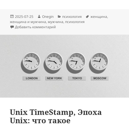
Опубликовано
Автор
Рубрики
Метки
2025-07-25
Onegin
психология
женщина
,
женщина и мужчина
,
мужчина
,
психология
к записи Зачем мужчине женщина с точки
Добавить комментарий
Unix TimeStamp, Эпоха
Unix: что такое