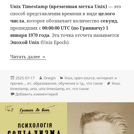
Unix Timestamp (временная метка Unix)
— это
способ представления времени в виде
целого
числа
, которое обозначает количество
секунд
,
прошедших с
00:00:00 UTC (по Гринвичу) 1
января 1970 года
. Эта точка отсчета называется
Эпохой Unix
(Unix Epoch).
Unix TimeStamp, Эпоха Unix: что такое
Читать далее
Опубликовано
Автор
Рубрики
2025-07-17
Onegin
linux
,
open source
,
интернет и
Метки
прочее...
,
ит
,
образование
,
обучение и тд.
,
что такое
linux
,
timestamp
,
unix
,
unix timestamp
,
ит
,
что такое
к записи Unix TimeStamp, Эпоха Unix: что т
Добавить комментарий