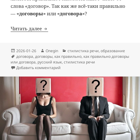
слова «договор». Так как же всё-таки правильно
—
«договоры»
или
«договора»
?
Как правильно: договоры или договора
Читать далее
Опубликовано
Автор
Рубрики
2026-01-26
Onegin
стилистика речи
,
образование
Метки
договора
,
договоры
,
как правильно
,
как правильно договоры
или договора
,
русский язык
,
стилистика речи
к записи Как правильно: договоры или до
Добавить комментарий