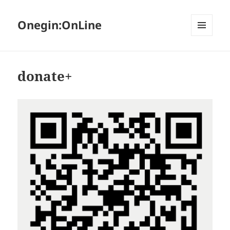
Onegin:OnLine
МЕНЮ
И
ВИДЖЕТЫ
donate+