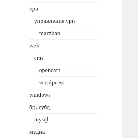
vpn
управление vpn
marzban
web
cms
opencart
wordpress
windows
бд / субд
mysql
медиа