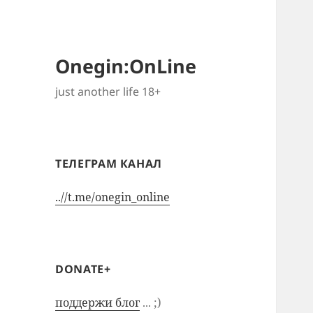
Onegin:OnLine
just another life 18+
ТЕЛЕГРАМ КАНАЛ
..//t.me/onegin_online
DONATE+
поддержи блог
... ;)