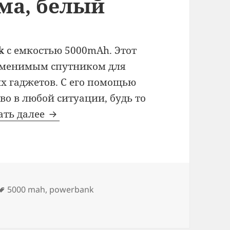
ма, белый
nk
с емкостью 5000mAh. Этот
аменимым спутником для
х гаджетов. С его помощью
во в любой ситуации, будь то
PowerBank: 5000 mAh, 2 складных р
ать далее
Метки
5000 mah
,
powerbank
nk: 5000 mAh, 2 складных разъема, белый