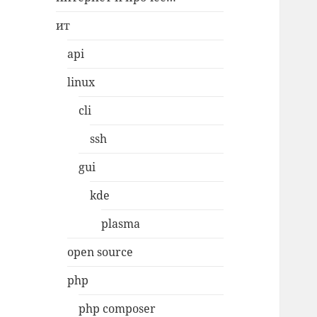
ит
api
linux
cli
ssh
gui
kde
plasma
open source
php
php composer