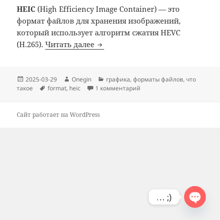
HEIC
(High Efficiency Image Container) — это
формат файлов для хранения изображений,
который использует алгоритм сжатия HEVC
HEIC формат: что такое
(H.265).
Читать далее
Опубликовано
Автор
Рубрики
2025-03-29
Onegin
графика
,
форматы файлов
,
что
Метки
к записи HEIC формат: что 
такое
format
,
heic
1 комментарий
Сайт работает на WordPress
… ;)
OPEN
CHATY