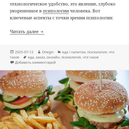
технологическое удобство, это явление, глубоко
укорененное в
психологии
человека. Вот
ключевые аспекты с точки зрения психологии:
Заказ еды и продуктов онлайн с точки з
Читать далее
Опубликовано
Автор
Рубрики
2025-07-12
Onegin
еда / напитки
,
психология
,
что
Метки
такое
еда
,
заказ
,
онлайн
,
психология
,
что такое
к записи Заказ еды и продуктов онлайн с 
Добавить комментарий