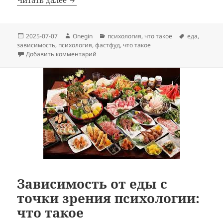
Читать далее
Опубликовано
Автор
Рубрики
Метки
2025-07-07
Onegin
психология
,
что такое
еда
,
зависимость
,
психология
,
фастфуд
,
что такое
к записи Зависимость от фастфуда с точки
Добавить комментарий
Зависимость от еды с
точки зрения психологии:
что такое