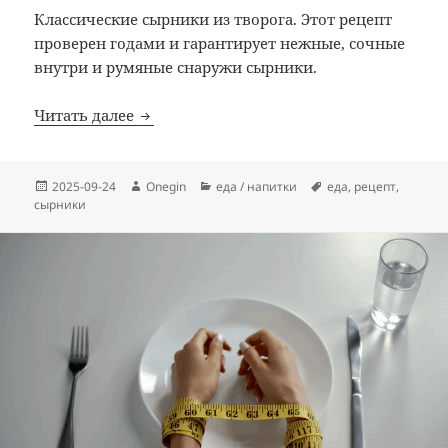
Классические сырники из творога. Этот рецепт
проверен годами и гарантирует нежные, сочные
внутри и румяные снаружи сырники.
Сырники классические: рецепт
Читать далее
Опубликовано
Автор
Рубрики
Метки
2025-09-24
Onegin
еда / напитки
еда
,
рецепт
,
сырники