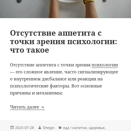
Отсутствие аппетита с
точки зрения психологии:
что такое
Отсутствие аппетита с точки зрения
психологии
— это сложное явление, часто сигнализирующее
о внутреннем дисбалансе или реакции на
психологические факторы. Вот основные
причины и механизмы:
Отсутствие аппетита с точки зрения пси
Читать далее
Опубликовано
Автор
Рубрики
2025-07-28
Onegin
еда / напитки
,
здоровье
,