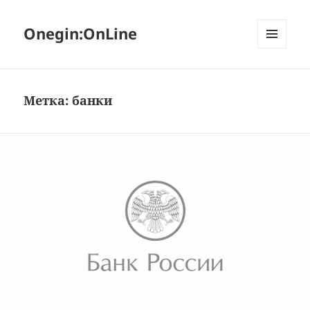
Onegin:OnLine
МЕНЮ
И
ВИДЖЕТЫ
Метка:
банки