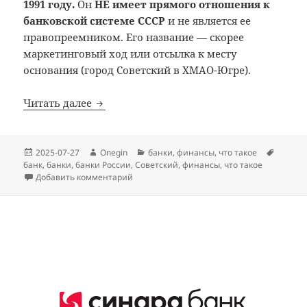
1991 году.
Он
НЕ имеет прямого отношения к
банковской системе СССР
и не является ее
правопреемником. Его название — скорее
маркетинговый ход или отсылка к месту
основания (город Советский в ХМАО-Югре).
Банк Советский: что такое
Читать далее
Опубликовано
Автор
Рубрики
Метки
2025-07-27
Onegin
банки
,
финансы
,
что такое
банк
,
банки
,
банки России
,
Советский
,
финансы
,
что такое
к записи Банк Советский: что такое
Добавить комментарий