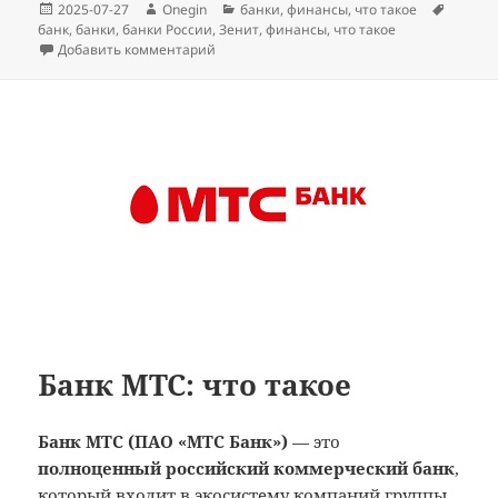
Опубликовано
Автор
Рубрики
Метки
2025-07-27
Onegin
банки
,
финансы
,
что такое
банк
,
банки
,
банки России
,
Зенит
,
финансы
,
что такое
к записи Банк Зенит: что такое
Добавить комментарий
Банк МТС: что такое
Банк МТС (ПАО «МТС Банк»)
— это
полноценный российский коммерческий банк
,
который входит в экосистему компаний группы