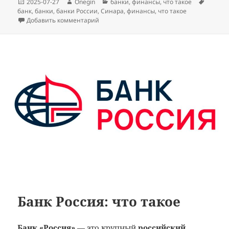
Опубликовано
Автор
Рубрики
Метки
2025-07-27
Onegin
банки
,
финансы
,
что такое
банк
,
банки
,
банки России
,
Синара
,
финансы
,
что такое
к записи Банк Синара: что такое
Добавить комментарий
Банк Россия: что такое
Банк «Россия»
— это крупный
российский