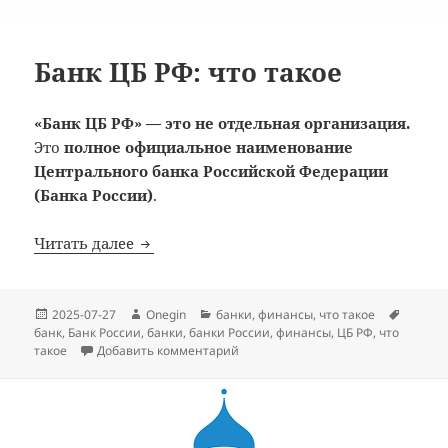
Банк ЦБ РФ: что такое
«Банк ЦБ РФ» — это не отдельная организация.
Это
полное официальное наименование
Центрального банка Российской Федерации
(Банка России)
.
Банк ЦБ РФ: что такое
Читать далее
Опубликовано
Автор
Рубрики
Метки
2025-07-27
Onegin
банки
,
финансы
,
что такое
банк
,
Банк России
,
банки
,
банки России
,
финансы
,
ЦБ РФ
,
что
к записи Банк ЦБ РФ: что такое
такое
Добавить комментарий