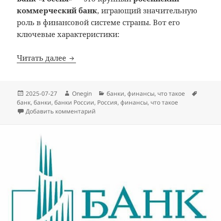
коммерческий банк
, играющий значительную
роль в финансовой системе страны. Вот его
ключевые характеристики:
Банк Россия: что такое
Читать далее
Опубликовано
Автор
Рубрики
Метки
2025-07-27
Onegin
банки
,
финансы
,
что такое
банк
,
банки
,
банки России
,
Россия
,
финансы
,
что такое
к записи Банк Россия: что такое
Добавить комментарий