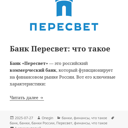
Банк Пересвет: что такое
Банк «Пересвет»
— это российский
коммерческий банк
, который функционирует
на финансовом рынке России. Вот его ключевые
характеристики:
Банк Пересвет: что такое
Читать далее
Опубликовано
Автор
Рубрики
Метки
2025-07-27
Onegin
банки
,
финансы
,
что такое
банк
,
банки
,
банки России
,
Пересвет
,
финансы
,
что такое
к записи Банк Пересвет: что такое