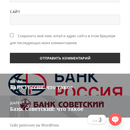
САЙТ
Сохранить моё имя, email и адрес сайта в этом браузере
для последующих моих комментариев.
Навигация
НАЗАД
по
Банк Россия: что такое
Предыдущая
записям
запись:
ДАЛЕЕ
Банк Советский: что такое
Следующая
запись:
… ;)
Сайт работает на WordPress
OPEN