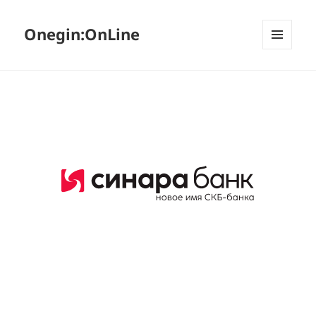
Onegin:OnLine
МЕНЮ
И
ВИДЖЕТЫ