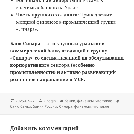
Региональный лидер:
Один из самых
значимых банков на Урале.
Часть крупного холдинга:
Принадлежит
мощной финансово-промышленной группе
«Синара».
Банк Синара — это крупный уральский
коммерческий банк, входящий в группу
«Синара», со специализацией на обслуживании
корпоративного сектора (особенно
промышленности) и активно развивающий
розничное направление и МСБ.
Опубликовано
Автор
Рубрики
Метки
2025-07-27
Onegin
банки
,
финансы
,
что такое
банк
,
банки
,
банки России
,
Синара
,
финансы
,
что такое
Добавить комментарий