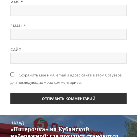
ИМЯ
*
EMAIL
*
САЙТ
Сохранить моё имя, email и адрес сайта в этом браузере
для последующих моих комментариев.
Навигация
НАЗАД
по
«Пятерочка» на Кубанской
Предыдущая
записям
набережной: где покупки становятся
запись: