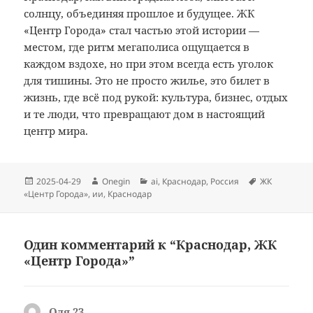
солнцу, объединяя прошлое и будущее. ЖК
«Центр Города» стал частью этой истории —
местом, где ритм мегаполиса ощущается в
каждом вздохе, но при этом всегда есть уголок
для тишины. Это не просто жилье, это билет в
жизнь, где всё под рукой: культура, бизнес, отдых
и те люди, что превращают дом в настоящий
центр мира.
Опубликовано
Автор
Рубрики
Метки
2025-04-29
Onegin
ai
,
Краснодар
,
Россия
ЖК
«Центр Города»
,
ии
,
Краснодар
Один комментарий к “Краснодар, ЖК
«Центр Города»”
Оля 23
: