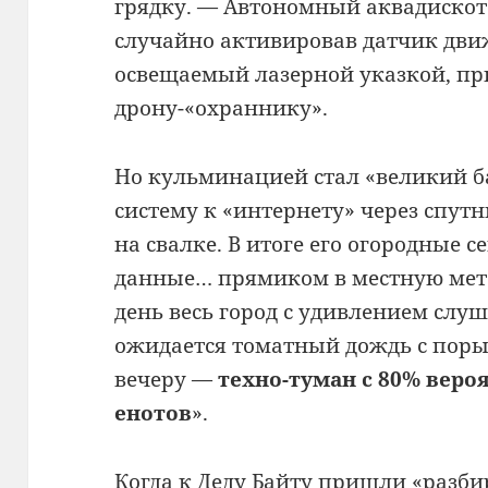
грядку. — Автономный аквадискоте
случайно активировав датчик движ
освещаемый лазерной указкой, пр
дрону-«охраннику».
Но кульминацией стал «великий б
систему к «интернету» через спут
на свалке. В итоге его огородные 
данные… прямиком в местную мет
день весь город с удивлением слуш
ожидается томатный дождь с порыв
вечеру —
техно-туман с 80% вер
енотов
».
Когда к Деду Байту пришли «разбир