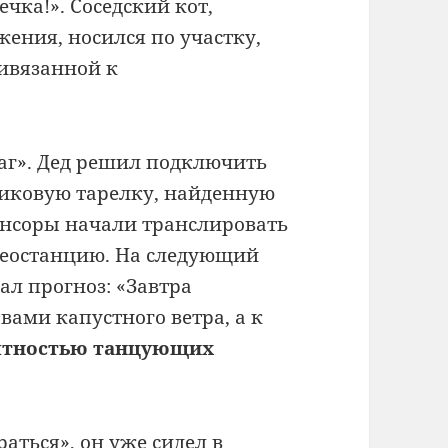
чка!». Соседский кот,
ения, носился по участку,
ивязанной к
аг». Дед решил подключить
никовую тарелку, найденную
сенсоры начали транслировать
еостанцию. На следующий
ал прогноз: «Завтра
ами капустного ветра, а к
оятностью танцующих
аться», он уже сидел в