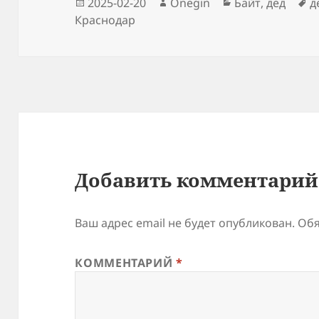
Опубликовано
Автор
Рубрики
М
2025-02-20
Onegin
Байт, дед
д
Краснодар
Добавить комментарий
Ваш адрес email не будет опубликован.
Обя
КОММЕНТАРИЙ
*