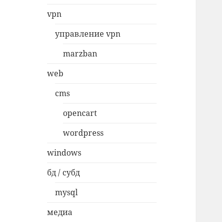
vpn
управление vpn
marzban
web
cms
opencart
wordpress
windows
бд / субд
mysql
медиа