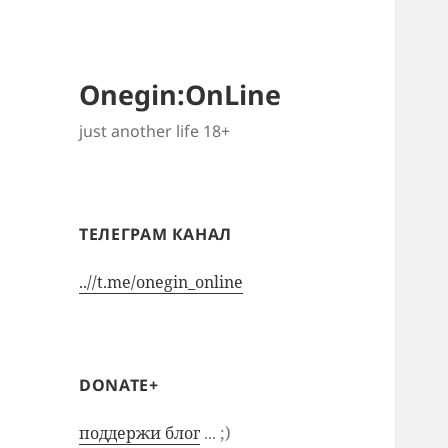
Onegin:OnLine
just another life 18+
ТЕЛЕГРАМ КАНАЛ
..//t.me/onegin_online
DONATE+
поддержи блог
... ;)