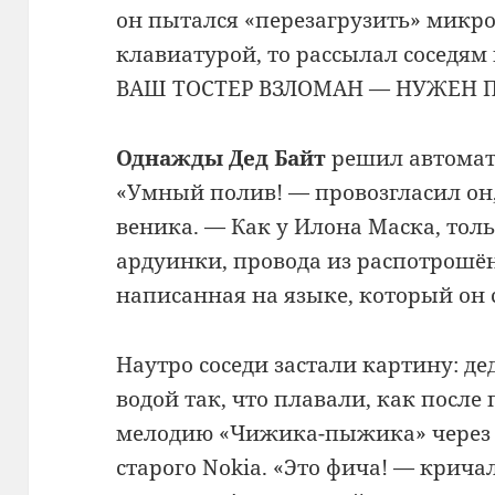
он пытался «перезагрузить» микро
клавиатурой, то рассылал соседям
ВАШ ТОСТЕР ВЗЛОМАН — НУЖЕН П
Однажды Дед Байт
решил автомати
«Умный полив! — провозгласил он,
веника. — Как у Илона Маска, тол
ардуинки, провода из распотрошё
написанная на языке, который он 
Наутро соседи застали картину: д
водой так, что плавали, как после 
мелодию «Чижика-пыжика» через 
старого Nokia. «Это фича! — крича