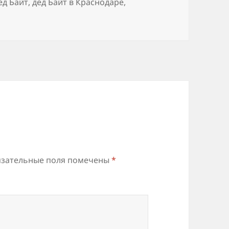
етки
ед Байт
,
дед Байт в Краснодаре
,
зательные поля помечены
*