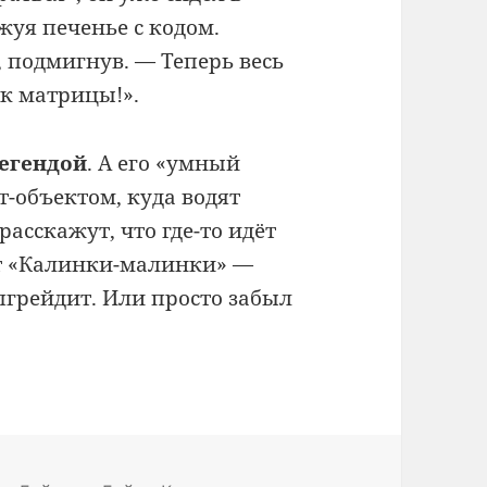
уя печенье с кодом.
, подмигнув. — Теперь весь
юк матрицы!».
легендой
. А его «умный
т-объектом, куда водят
расскажут, что где-то идёт
т «Калинки-малинки» —
апгрейдит. Или просто забыл