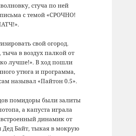
волновку, стуча по ней
 письма с темой «СРОЧНО!
АТЧ!».
зировать свой огород.
 тыча в воздух палкой от
ько лучше!». В ход пошли
нного утюга и программа,
сам называл «Пайтон 0.5».
едов помидоры были залиты
потопа, а капуста играла
встроенный динамик от
л Дед Байт, тыкая в мокрую