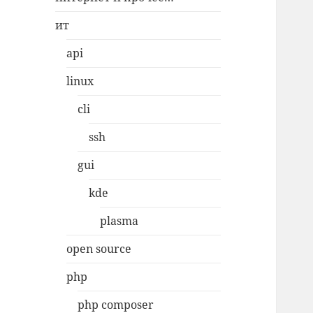
ит
api
linux
cli
ssh
gui
kde
plasma
open source
php
php composer