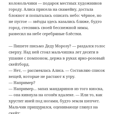
колокольчики — подарок местных художников
городу. Алиса присела на скамейку, достала
блокнот и попыталась описать небо: чёрное, но
не пустое — звёзды здесь казались ближе, будто
город, стесняясь своей бесснежной зимы,
развесил на небе серебряные блёстки.
— Пишете письмо Деду Морозу? — раздался голос
сверху. Над ней стоял мальчишка лет десяти в
ушанке с помпоном, держа в руках ярко-розовый
скейтборд.
— Нет, — рассмеялась Алиса. — Составляю список
вещей, которые не растают к утру.
— Например?
— Например… запах мандаринов из того киоска,
— она кивнула на огонёк вдалеке. — Или то, как
хрустит иней под ногами, будто земля шепчет.
Мальчик прищурился, оценивающе глянул на
скейт: