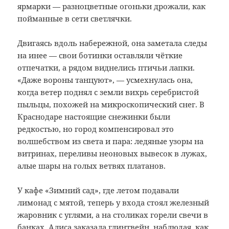
ярмарки — разноцветные огоньки дрожали, как
пойманные в сети светлячки.
Двигаясь вдоль набережной, она заметала следы
на инее — свои ботинки оставляли чёткие
отпечатки, а рядом виднелись птичьи лапки.
«Даже вороны танцуют», — усмехнулась она,
когда ветер поднял с земли вихрь серебристой
пыльцы, похожей на микроскопический снег. В
Краснодаре настоящие снежинки были
редкостью, но город компенсировал это
волшебством из света и пара: ледяные узоры на
витринах, переливы неоновых вывесок в лужах,
алые шары на голых ветвях платанов.
У кафе «Зимний сад», где летом подавали
лимонад с мятой, теперь у входа стоял железный
жаровник с углями, а на столиках горели свечи в
банках. Алиса заказала глинтвейн, наблюдая, как