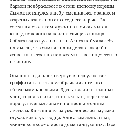
бармен подбрасывает в огонь щепотку корицы.
Дымок потянулся к небу, смешиваясь с запахом
жареных каштанов от соседнего ларька. За
соседним столиком мужчина в очках читал
книгу, положив на колени спящего шпица.
Собака вздохнула во сне, и Алиса поймала себя
на мысли, что зимние ночи делают людей и
животных странно похожими — все ищут тепло
и тишину.
Она пошла дальше, свернув в переулок, где
граффити на стенах изображали ангелов с
облезлыми крыльями. Здесь, вдали от главных
улиц, город затихал, и только кот, перебегая
дорогу, шуршал лапами по прошлогодним
листьям. Внезапно из-за угла донеслась музыка —
глухая, как стук сердца. Алиса замедлила шаг,
увидев во дворе старого дома танцующих. Пара