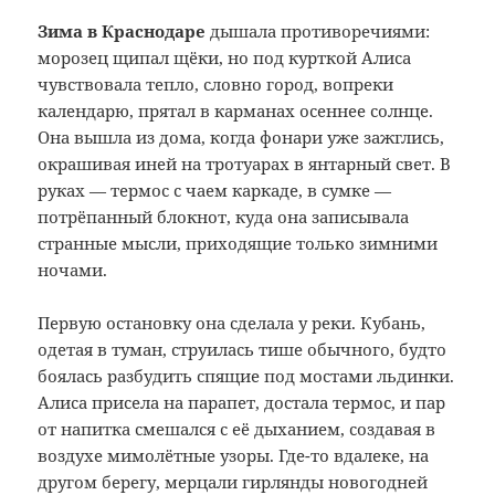
Зима в Краснодаре
дышала противоречиями:
морозец щипал щёки, но под курткой Алиса
чувствовала тепло, словно город, вопреки
календарю, прятал в карманах осеннее солнце.
Она вышла из дома, когда фонари уже зажглись,
окрашивая иней на тротуарах в янтарный свет. В
руках — термос с чаем каркаде, в сумке —
потрёпанный блокнот, куда она записывала
странные мысли, приходящие только зимними
ночами.
Первую остановку она сделала у реки. Кубань,
одетая в туман, струилась тише обычного, будто
боялась разбудить спящие под мостами льдинки.
Алиса присела на парапет, достала термос, и пар
от напитка смешался с её дыханием, создавая в
воздухе мимолётные узоры. Где-то вдалеке, на
другом берегу, мерцали гирлянды новогодней