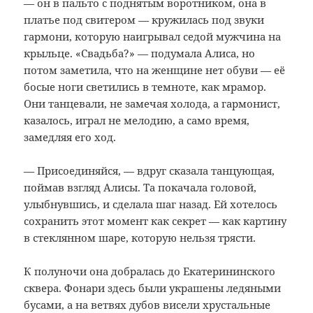
— он в пальто с поднятым воротником, она в
платье под свитером — кружилась под звуки
гармони, которую наигрывал седой мужчина на
крыльце. «Свадьба?» — подумала Алиса, но
потом заметила, что на женщине нет обуви — её
босые ноги светились в темноте, как мрамор.
Они танцевали, не замечая холода, а гармонист,
казалось, играл не мелодию, а само время,
замедляя его ход.
— Присоединяйся, — вдруг сказала танцующая,
поймав взгляд Алисы. Та покачала головой,
улыбнувшись, и сделала шаг назад. Ей хотелось
сохранить этот момент как секрет — как картину
в стеклянном шаре, которую нельзя трясти.
К полуночи она добралась до Екатерининского
сквера. Фонари здесь были украшены ледяными
бусами, а на ветвях дубов висели хрустальные