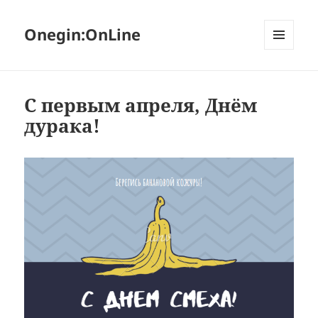
Onegin:OnLine
МЕНЮ
И
ВИДЖЕТЫ
С первым апреля, Днём
дурака!