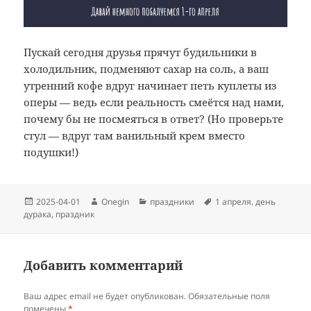
Пускай сегодня друзья прячут будильники в
холодильник, подменяют сахар на соль, а ваш
утренний кофе вдруг начинает петь куплеты из
оперы — ведь если реальность смеётся над нами,
почему бы не посмеяться в ответ? (Но проверьте
стул — вдруг там ванильный крем вместо
подушки!)
Опубликовано
Автор
Рубрики
Метки
2025-04-01
Onegin
праздники
1 апреля
,
день
дурака
,
праздник
Добавить комментарий
Ваш адрес email не будет опубликован.
Обязательные поля
помечены
*