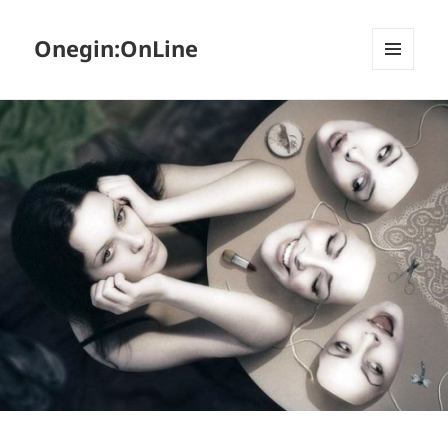
Onegin:OnLine
МЕНЮ
И
ВИДЖЕТЫ