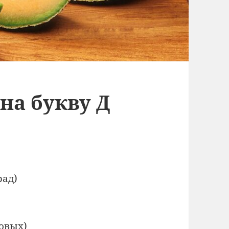
на букву Д
рад)
овых)