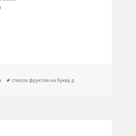
)
Метки
в
список фруктов на букву д