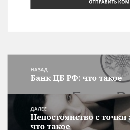
Навигация
по
НАЗАД
Банк ЦБ РФ: что такое
записям
Предыдущая
запись:
ДАЛЕЕ
Непостоянство с точки
Следующая
что такое
запись: