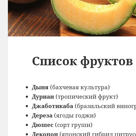
Список фруктов 
Дыня
(бахчевая культура)
Дуриан
(тропический фрукт)
Джаботикаба
(бразильский виног
Дереза
(ягоды годжи)
Дюшес
(сорт груши)
Декопон
(японский гибрид цитрус