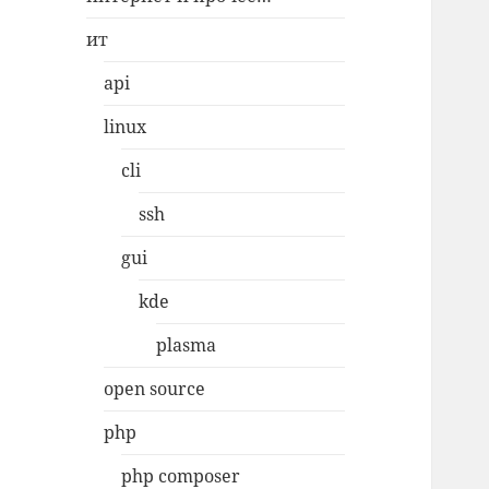
ит
api
linux
cli
ssh
gui
kde
plasma
open source
php
php composer