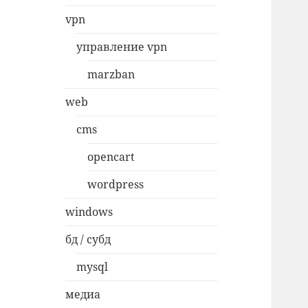
vpn
управление vpn
marzban
web
cms
opencart
wordpress
windows
бд / субд
mysql
медиа