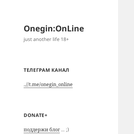
Onegin:OnLine
just another life 18+
ТЕЛЕГРАМ КАНАЛ
..//t.me/onegin_online
DONATE+
поддержи блог
... ;)