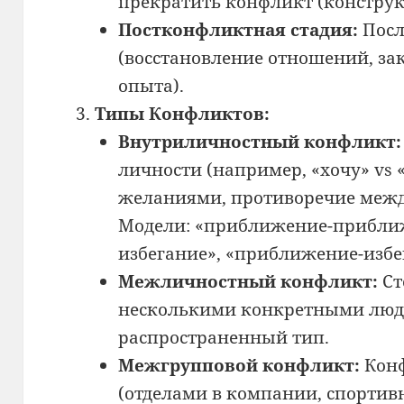
прекратить конфликт (конструк
Постконфликтная стадия:
Посл
(восстановление отношений, за
опыта).
Типы Конфликтов:
Внутриличностный конфликт:
личности (например, «хочу» vs 
желаниями, противоречие межд
Модели: «приближение-приближ
избегание», «приближение-избе
Межличностный конфликт:
Ст
несколькими конкретными люд
распространенный тип.
Межгрупповой конфликт:
Конф
(отделами в компании, спорти