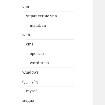
vpn
управление vpn
marzban
web
cms
opencart
wordpress
windows
бд / субд
mysql
медиа