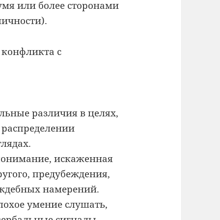
мя или более сторонами
личности).
 конфликта с
льные различия в целях,
), распределении
глядах.
онимание, искаженная
ругого, предубеждения,
ждебных намерений.
охое умение слушать,
вербальные сигналы,