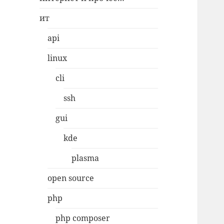
ит
api
linux
cli
ssh
gui
kde
plasma
open source
php
php composer