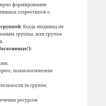
терно формирование
тивных стереотипов о
группой:
Когда индивид не
аниям группы, или группа
а.
егативные!):
рия.
ресс, психологические
ельности (в группе,
ечение ресурсов.