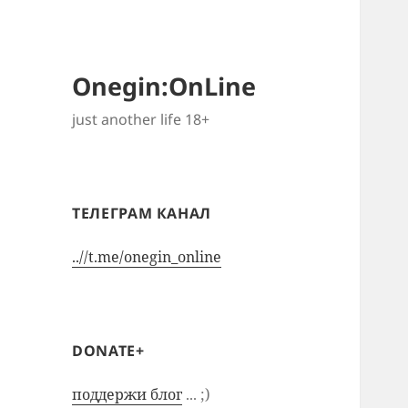
Onegin:OnLine
just another life 18+
ТЕЛЕГРАМ КАНАЛ
..//t.me/onegin_online
DONATE+
поддержи блог
... ;)