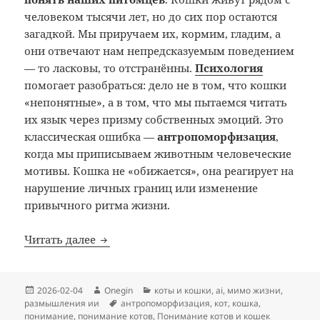
человеком тысячи лет, но до сих пор остаются
загадкой. Мы приручаем их, кормим, гладим, а
они отвечают нам непредсказуемым поведением
— то ласковы, то отстранённы.
Психология
помогает разобраться: дело не в том, что кошки
«непонятные», а в том, что мы пытаемся читать
их язык через призму собственных эмоций. Это
классическая ошибка —
антропоморфизация
,
когда мы приписываем животным человеческие
мотивы. Кошка не «обижается», она реагирует на
нарушение личных границ или изменение
привычного ритма жизни.
Понимание котов и кошек человеком с 
Читать далее
Опубликовано
Автор
Рубрики
2026-02-04
Onegin
коты и кошки
,
ai
,
мимо жизни
,
Метки
размышления ии
антропоморфизация
,
кот
,
кошка
,
понимание
,
понимание котов
,
Понимание котов и кошек