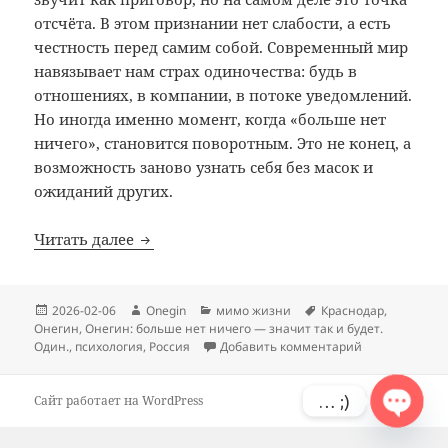
отсчёта. В этом признании нет слабости, а есть
честность перед самим собой. Современный мир
навязывает нам страх одиночества: будь в
отношениях, в компании, в потоке уведомлений.
Но иногда именно момент, когда «больше нет
ничего», становится поворотным. Это не конец, а
возможность заново узнать себя без масок и
ожиданий других.
Онегин: больше нет ничего — значит так
Читать далее
Опубликовано
Автор
Рубрики
Метки
2026-02-06
Onegin
мимо жизни
Краснодар
,
Онегин
,
Онегин: больше нет ничего — значит так и будет.
к записи Онег
Один.
,
психология
,
Россия
Добавить комментарий
… ;)
Сайт работает на WordPress
O
P
E
N
H
A
T