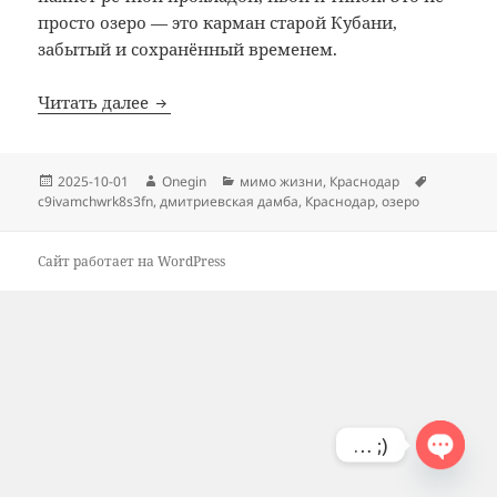
просто озеро — это карман старой Кубани,
забытый и сохранённый временем.
Краснодар: Дмитриевская дамба, озеро
Читать далее
Опубликовано
Автор
Рубрики
Метки
2025-10-01
Onegin
мимо жизни
,
Краснодар
c9ivamchwrk8s3fn
,
дмитриевская дамба
,
Краснодар
,
озеро
Сайт работает на WordPress
… ;)
OPEN
CHATY