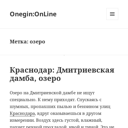
Onegin:OnLine
МЕНЮ
И
ВИДЖЕТЫ
Метка:
озеро
Краснодар: Дмитриевская
дамба, озеро
Озеро на Дмитриевской дамбе не ищут
специально. К нему приходят. Спускаясь с
шумных, пропахших пылью и бензином улиц
Краснодара
, вдруг оказываешься в другом
измерении. Воздух здесь густой, влажный,
пахнет речной прохладой, ивой и тиной. Это не