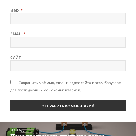
ИМЯ
*
EMAIL
*
САЙТ
Сохранить моё имя, email и адрес сайта в этом браузере
для последующих моих комментариев.
Навигация
НАЗАД
по