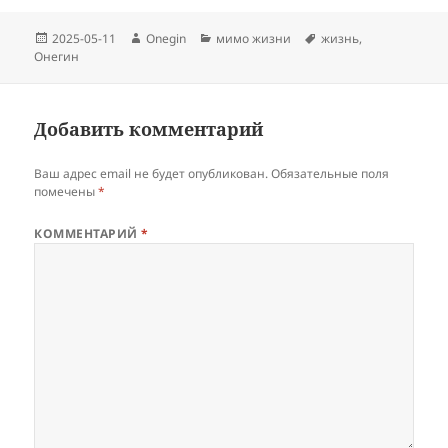
Опубликовано
Автор
Рубрики
Метки
2025-05-11
Onegin
мимо жизни
жизнь
,
Онегин
Добавить комментарий
Ваш адрес email не будет опубликован.
Обязательные поля
помечены
*
КОММЕНТАРИЙ
*