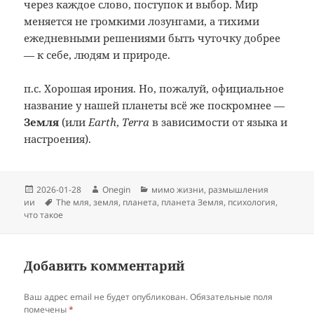
через каждое слово, поступок и выбор. Мир
меняется не громкими лозунгами, а тихими
ежедневными решениями быть чуточку добрее
— к себе, людям и природе.
п.с. Хорошая ирония. Но, пожалуй, официальное
название у нашей планеты всё же поскромнее —
Земля
(или
Earth
,
Terra
в зависимости от языка и
настроения).
Опубликовано
Автор
Рубрики
2026-01-28
Onegin
мимо жизни
,
размышления
Метки
ии
The мля
,
земля
,
планета
,
планета Земля
,
психология
,
что такое
Добавить комментарий
Ваш адрес email не будет опубликован.
Обязательные поля
помечены
*