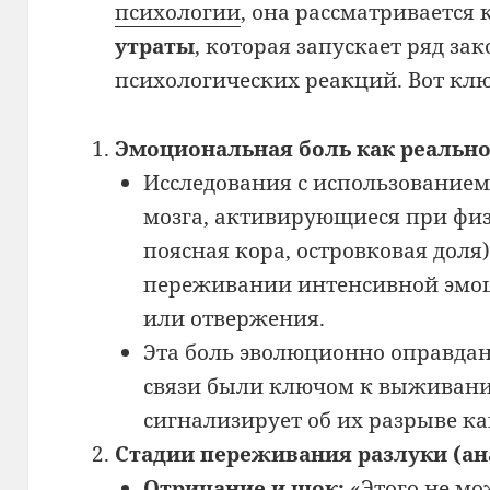
психологии
, она рассматривается
утраты
, которая запускает ряд за
психологических реакций. Вот кл
Эмоциональная боль как реально
Исследования с использованием
мозга, активирующиеся при физ
поясная кора, островковая доля
переживании интенсивной эмоц
или отвержения.
Эта боль эволюционно оправда
связи были ключом к выживани
сигнализирует об их разрыве как
Стадии переживания разлуки (ан
Отрицание и шок:
«Этого не мо