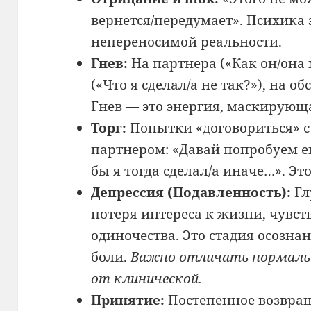
вернется/передумает». Психика
непереносимой реальности.
Гнев:
На партнера («Как он/она м
(«Что я сделал/а не так?»), на о
Гнев — это энергия, маскирующ
Торг:
Попытки «договориться» с
партнером: «Давай попробуем ещ
бы я тогда сделал/а иначе…». Э
Депрессия (Подавленность):
Гл
потеря интереса к жизни, чувст
одиночества. Это стадия осозн
боли.
Важно отличать нормаль
от клинической.
Принятие:
Постепенное возвращ