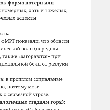
 как
форма потери или
кономерных, хоть и тяжелых,
ючевые аспекты:
сть:
 фМРТ показали, что области
ической боли (передняя
), также «загораются» при
иональной боли от разлуки
на: в прошлом социальные
ю, поэтому мозг
 о серьезной угрозе.
алогичные стадиям горя):
жет быть», «Он/она скоро