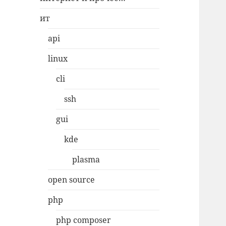
ит
api
linux
cli
ssh
gui
kde
plasma
open source
php
php composer