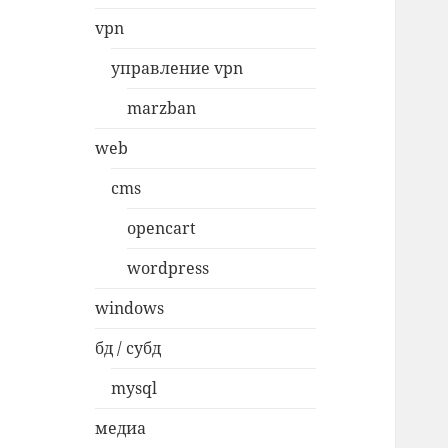
vpn
управление vpn
marzban
web
cms
opencart
wordpress
windows
бд / субд
mysql
медиа