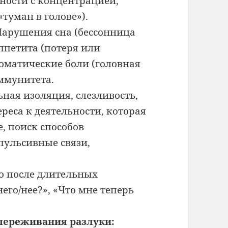
ности с концентрацией,
туман в голове»).
арушения сна (бессонница
ппетита (потеря или
соматические боли (головная
иммунитета.
ная изоляция, слезливость,
реса к деятельности, которая
, поиск способов
пульсивные связи,
о после длительных
его/нее?», «Что мне теперь
переживания разлуки: