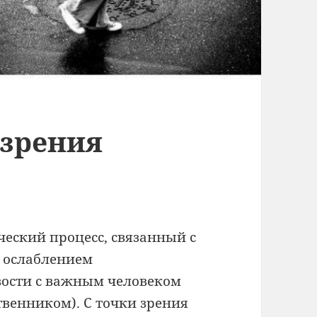
 зрения
еский процесс, связанный с
 ослаблением
зости с важным человеком
твенником). С точки зрения