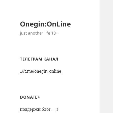
Onegin:OnLine
just another life 18+
ТЕЛЕГРАМ КАНАЛ
..//t.me/onegin_online
DONATE+
поддержи блог
... ;)