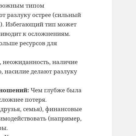
евожным типом
т разлуку острее (сильный
ь). Избегающий тип может
риводит к осложнениям.
ольше ресурсов для
, неожиданность, наличие
о, насилие делают разлуку
тношений:
Чем глубже была
сложнее потеря.
рузья, семья), финансовые
аимодействовать (например,
ры.