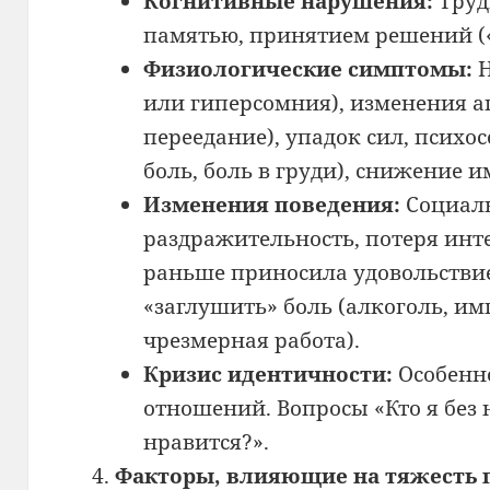
Когнитивные нарушения:
Труд
памятью, принятием решений («
Физиологические симптомы:
Н
или гиперсомния), изменения а
переедание), упадок сил, психо
боль, боль в груди), снижение 
Изменения поведения:
Социаль
раздражительность, потеря инте
раньше приносила удовольствие
«заглушить» боль (алкоголь, им
чрезмерная работа).
Кризис идентичности:
Особенн
отношений. Вопросы «Кто я без н
нравится?».
Факторы, влияющие на тяжесть 