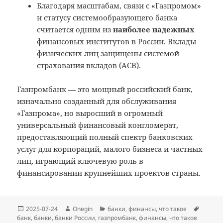
Благодаря масштабам, связи с «Газпромом»
и статусу системообразующего банка
считается одним из
наиболее надежных
финансовых институтов в России. Вклады
физических лиц защищены системой
страхования вкладов (АСВ).
Газпромбанк — это мощный российский банк,
изначально созданный для обслуживания
«Газпрома», но выросший в огромный
универсальный финансовый конгломерат,
предоставляющий полный спектр банковских
услуг для корпораций, малого бизнеса и частных
лиц, играющий ключевую роль в
финансировании крупнейших проектов страны.
Опубликовано
Автор
Рубрики
Метки
2025-07-24
Onegin
банки
,
финансы
,
что такое
банк
,
банки
,
банки России
,
газпромбанк
,
финансы
,
что такое