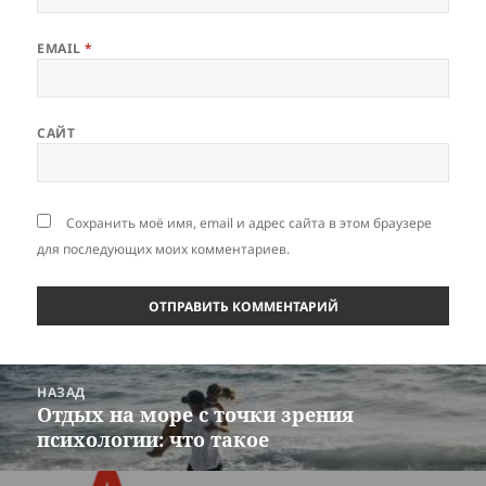
EMAIL
*
САЙТ
Сохранить моё имя, email и адрес сайта в этом браузере
для последующих моих комментариев.
Навигация
НАЗАД
по
Отдых на море с точки зрения
Предыдущая
записям
психологии: что такое
запись: