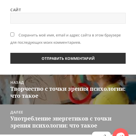
САЙТ
Сохранить моё имя, email и адрес сайта в этом браузере
для последующих моих комментариев.
Навигация
НАЗАД
по
Творчество с точки зрения психологии:
Предыдущая
записям
что такое
запись:
ДАЛЕЕ
Употребление энергетиков с точки
Следующая
зрения психологии: что такое
запись: