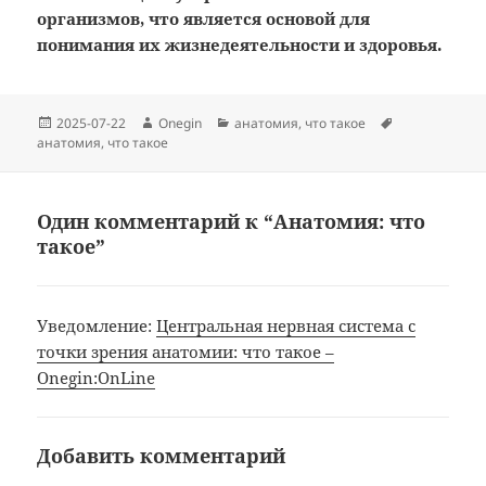
организмов, что является основой для
понимания их жизнедеятельности и здоровья.
Опубликовано
Автор
Рубрики
Метки
2025-07-22
Onegin
анатомия
,
что такое
анатомия
,
что такое
Один комментарий к “Анатомия: что
такое”
Уведомление:
Центральная нервная система с
точки зрения анатомии: что такое –
Onegin:OnLine
Добавить комментарий