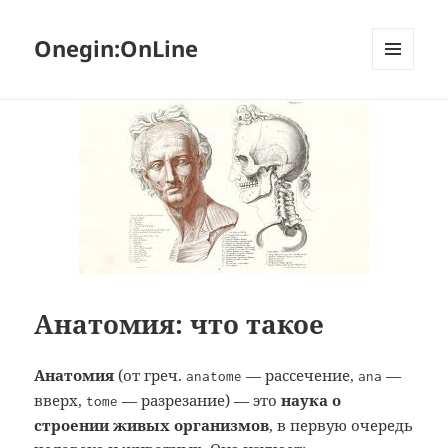
Onegin:OnLine
МЕНЮ
И
ВИДЖЕТЫ
Анатомия: что такое
Анатомия
(от греч.
— рассечение,
—
anatome
ana
вверх,
— разрезание) — это
наука о
tome
строении живых организмов
, в первую очередь