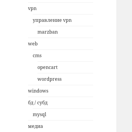
vpn
управление vpn
marzban
web
cms
opencart
wordpress
windows
бд / субд
mysql
медиа