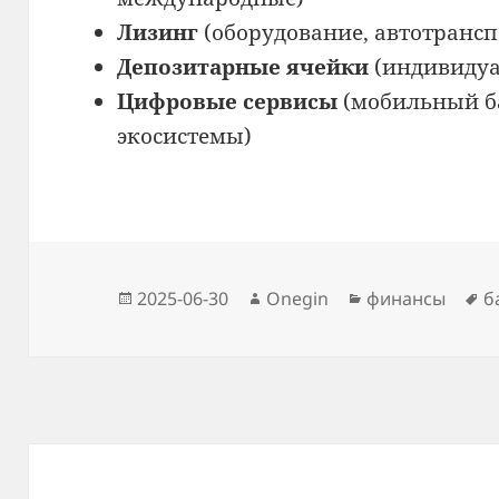
Лизинг
(оборудование, автотрансп
Депозитарные ячейки
(индивидуа
Цифровые сервисы
(мобильный б
экосистемы)
Опубликовано
Автор
Рубрики
М
2025-06-30
Onegin
финансы
б