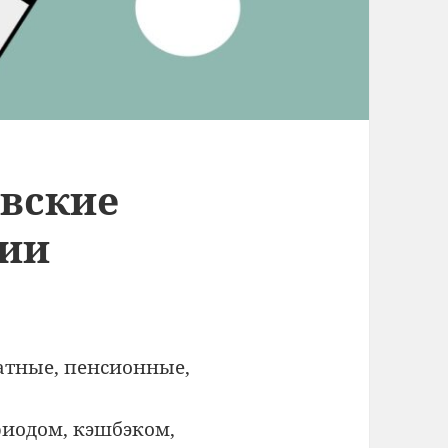
вские
сии
атные, пенсионные,
риодом, кэшбэком,