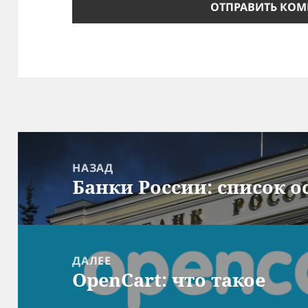
Навигация
по
НАЗАД
Банки России: список 
записям
Предыдущая
запись:
ДАЛЕЕ
OpenCart: что такое
Следующая
запись: