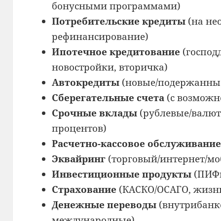
бонусными программами)
Потребительские кредиты
(на не
рефинансирование)
Ипотечное кредитование
(господ
новостройки, вторичка)
Автокредиты
(новые/подержанные 
Сберегательные счета
(с возможн
Срочные вклады
(рублевые/валют
процентов)
Расчетно-кассовое обслуживание
Эквайринг
(торговый/интернет/м
Инвестиционные продукты
(ПИФы
Страхование
(КАСКО/ОСАГО, жизни
Денежные переводы
(внутрибанк
международные)