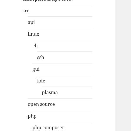
ит
api
linux
cli
ssh
gui
kde
plasma
open source
php
php composer