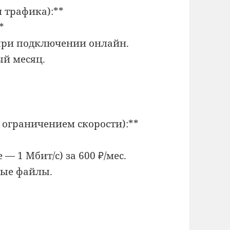
 трафика):**
*
Б при подключении онлайн.
ый месяц.
с ограничением скорости):**
 — 1 Мбит/с) за 600 ₽/мес.
лые файлы.