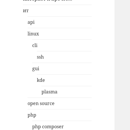
ит
api
linux
cli
ssh
gui
kde
plasma
open source
php
php composer