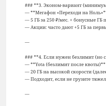
### **3. Эконом-вариант (минимум
— **Мегафон «Переходи на Ноль»*
— 5 ГБ за 250 ₽/мес. + бонусные Г
— Акции: часто дают +5 ГБ за перв
—
### **4. Если нужен безлимит (но 
— **Yota (безлимит после квоты)**
— 20 ГБ на высокой скорости (далее
— Подходит, если не грузите тяже
—