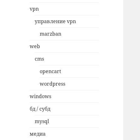
vpn
управление vpn
marzban
web
cms
opencart
wordpress
windows
бд / субд
mysql
медиа