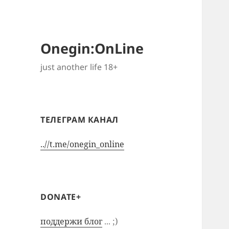
Onegin:OnLine
just another life 18+
ТЕЛЕГРАМ КАНАЛ
..//t.me/onegin_online
DONATE+
поддержи блог
... ;)