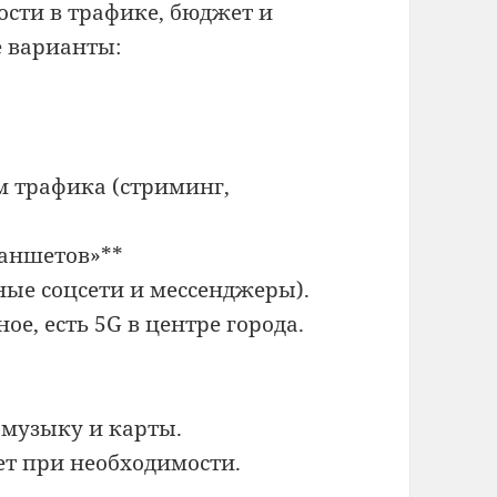
ости в трафике, бюджет и
 варианты:
м трафика (стриминг,
аншетов»**
тные соцсети и мессенджеры).
е, есть 5G в центре города.
*
а музыку и карты.
ет при необходимости.