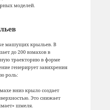
рных моделей.
ыльев
ике машущих крыльев. В
ает до 200 взмахов в
жную траекторию в форме
ение генерирует завихрения
ю роль:
змахе вниз крыло создает
оверхностью. Это снижает
имает» шмеля.