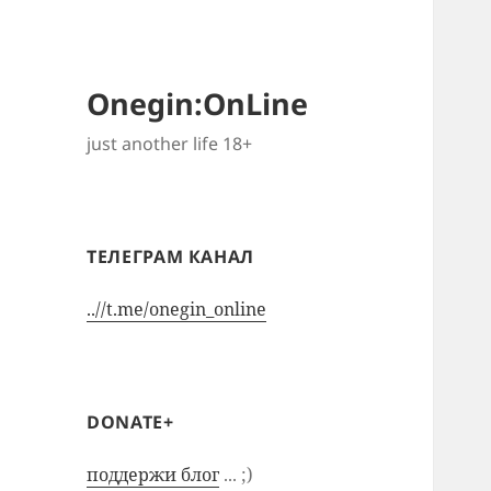
Onegin:OnLine
just another life 18+
ТЕЛЕГРАМ КАНАЛ
..//t.me/onegin_online
DONATE+
поддержи блог
... ;)