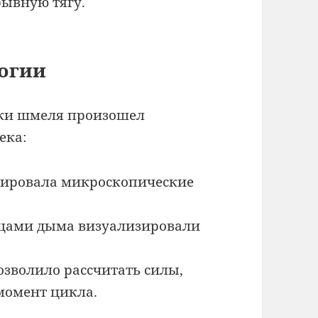
рывную тягу.
логии
ки шмеля произошел
ека:
ировала микроскопические
ицами дыма визуализировали
зволило рассчитать силы,
момент цикла.