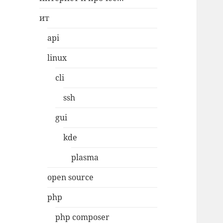
ит
api
linux
cli
ssh
gui
kde
plasma
open source
php
php composer