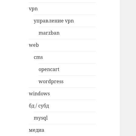
vpn
управление vpn
marzban
web
cms
opencart
wordpress
windows
бд / субд
mysql
медиа