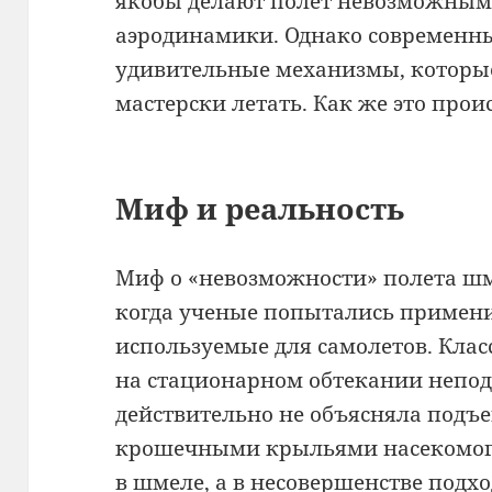
якобы делают полет невозможным 
аэродинамики. Однако современн
удивительные механизмы, которы
мастерски летать. Как же это прои
Миф и реальность
Миф о «невозможности» полета шме
когда ученые попытались примени
используемые для самолетов. Клас
на стационарном обтекании непо
действительно не объясняла подъ
крошечными крыльями насекомого
в шмеле, а в несовершенстве подх