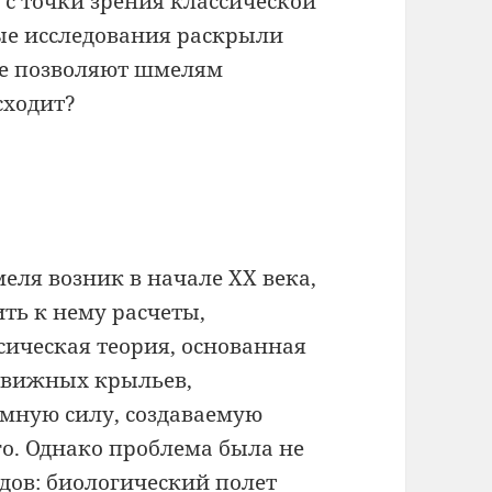
с точки зрения классической
ые исследования раскрыли
е позволяют шмелям
сходит?
ля возник в начале XX века,
ть к нему расчеты,
сическая теория, основанная
движных крыльев,
емную силу, создаваемую
. Однако проблема была не
одов: биологический полет