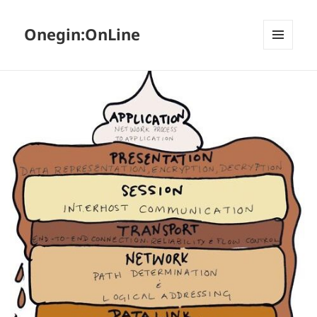
Onegin:OnLine
МЕНЮ
И
ВИДЖЕТЫ