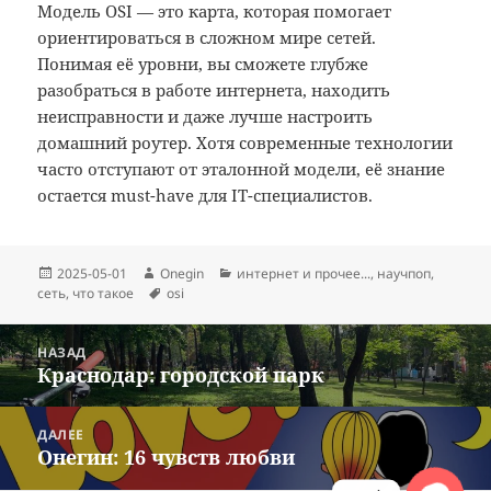
Модель OSI — это карта, которая помогает
ориентироваться в сложном мире сетей.
Понимая её уровни, вы сможете глубже
разобраться в работе интернета, находить
неисправности и даже лучше настроить
домашний роутер. Хотя современные технологии
часто отступают от эталонной модели, её знание
остается must-have для IT-специалистов.
Опубликовано
Автор
Рубрики
2025-05-01
Onegin
интернет и прочее...
,
научпоп
,
Метки
сеть
,
что такое
osi
Навигация
НАЗАД
по
Краснодар: городской парк
Предыдущая
записям
запись:
ДАЛЕЕ
Онегин: 16 чувств любви
Следующая
запись: