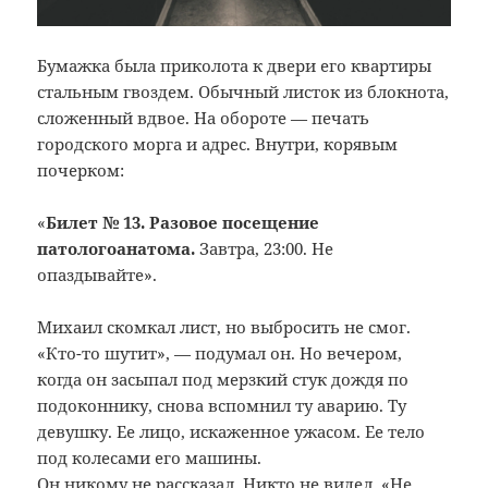
Бумажка была приколота к двери его квартиры
стальным гвоздем. Обычный листок из блокнота,
сложенный вдвое.
На обороте — печать
городского морга и адрес. Внутри, корявым
почерком:
«
Билет № 13. Разовое посещение
патологоанатома.
Завтра, 23:00. Не
опаздывайте».
Михаил скомкал лист, но выбросить не смог.
«Кто-то шутит», — подумал он. Но вечером,
когда он засыпал под мерзкий стук дождя по
подоконнику, снова вспомнил ту аварию. Ту
девушку. Ее лицо, искаженное ужасом. Ее тело
под колесами его машины.
Он никому не рассказал. Никто не видел. «Не