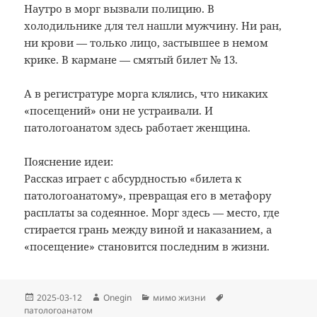
Наутро в морг вызвали полицию. В
холодильнике для тел нашли мужчину. Ни ран,
ни крови — только лицо, застывшее в немом
крике. В кармане — смятый билет № 13.
А в регистратуре морга клялись, что никаких
«посещений» они не устраивали. И
патологоанатом здесь работает женщина.
Пояснение идеи:
Рассказ играет с абсурдностью «билета к
патологоанатому», превращая его в метафору
расплаты за содеянное. Морг здесь — место, где
стирается грань между виной и наказанием, а
«посещение» становится последним в жизни.
Опубликовано
Автор
Рубрики
Метки
2025-03-12
Onegin
мимо жизни
патологоанатом