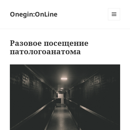
Onegin:OnLine
МЕНЮ
И
ВИДЖЕТЫ
Разовое посещение
патологоанатома