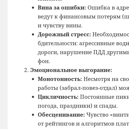
Вина за ошибки:
Ошибка в адрес
ведут к финансовым потерям (
и чувству вины.
Дорожный стресс:
Необходимос
бдительности: агрессивные вод
дороги, нарушение ПДД другим
фон.
Эмоциональное выгорание:
Монотонность:
Несмотря на сво
работы (забрал-повез-отдал) мо
Цикличность:
Постоянные пики 
погода, праздники) и спады.
Обесценивание:
Чувство «винти
от рейтингов и алгоритмов плат