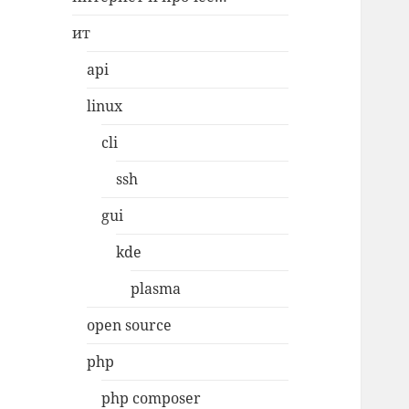
ит
api
linux
cli
ssh
gui
kde
plasma
open source
php
php composer