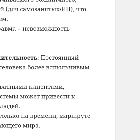
й (для самозанятых/ИП), что
ем.
авма = невозможность
ительность:
Постоянный
 человека более вспыльчивым
кватными клиентами,
стемы может привести к
 людей.
только на времени, маршруте
ающего мира.