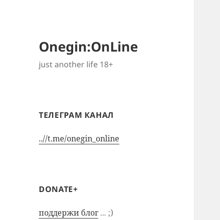
Onegin:OnLine
just another life 18+
ТЕЛЕГРАМ КАНАЛ
..//t.me/onegin_online
DONATE+
поддержи блог
... ;)