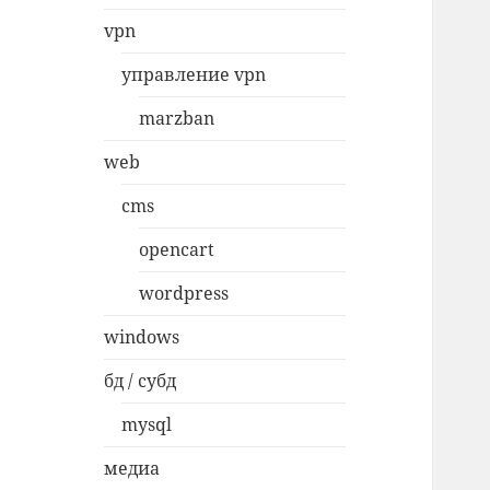
vpn
управление vpn
marzban
web
cms
opencart
wordpress
windows
бд / субд
mysql
медиа