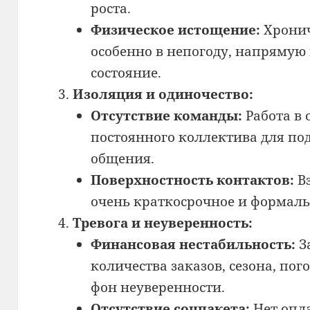
роста.
Физическое истощение:
Хронич
особенно в непогоду, напрямую
состояние.
Изоляция и одиночество:
Отсутствие команды:
Работа в 
постоянного коллектива для п
общения.
Поверхностность контактов:
Вз
очень краткосрочное и формаль
Тревога и неуверенность:
Финансовая нестабильность:
За
количества заказов, сезона, пог
фон неуверенности.
Отсутствие соцпакета:
Нет опл