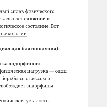
ьный сплав физического
 оказывает
сложное и
огическое состояние. Вот
психологии
:
иал для благополучия):
тка эндорфинов:
физическая нагрузка — один
борьбы со стрессом и
ысвобождает эндорфины
изическая усталость