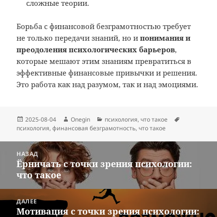
сложные теории.
Борьба с финансовой безграмотностью требует
не только передачи знаний, но и
понимания и
преодоления психологических барьеров
,
которые мешают этим знаниям превратиться в
эффективные финансовые привычки и решения.
Это работа как над разумом, так и над эмоциями.
Опубликовано
Автор
Рубрики
Метки
2025-08-04
Onegin
психология
,
что такое
психология
,
финансовая безграмотность
,
что такое
Навигация
НАЗАД
по
Ёрничать с точки зрения психологии:
Предыдущая
записям
что такое
запись:
ДАЛЕЕ
Мотивация с точки зрения психологии:
Следующая