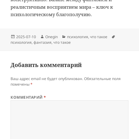
реалистичным восприятием мира – ключ к
психологическому благополучию.
Опубликовано
Автор
Рубрики
Метки
2025-07-10
Onegin
психология
,
что такое
психология
,
фантазия
,
что такое
Добавить комментарий
Ваш адрес email не будет опубликован.
Обязательные поля
помечены
*
КОММЕНТАРИЙ
*