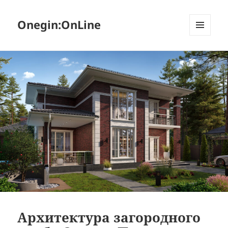
Onegin:OnLine
МЕНЮ
И
ВИДЖЕТЫ
Архитектура загородного