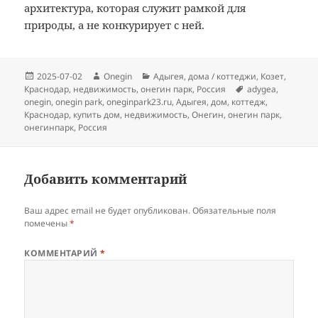
архитектура, которая служит рамкой для
природы, а не конкурирует с ней.
Опубликовано
Автор
Рубрики
2025-07-02
Onegin
Адыгея
,
дома / коттеджи
,
Козет
,
Метки
Краснодар
,
недвижимость
,
онегин парк
,
Россия
adygea
,
onegin
,
onegin park
,
oneginpark23.ru
,
Адыгея
,
дом
,
коттедж
,
Краснодар
,
купить дом
,
недвижимость
,
Онегин
,
онегин парк
,
онегинпарк
,
Россия
Добавить комментарий
Ваш адрес email не будет опубликован.
Обязательные поля
помечены
*
КОММЕНТАРИЙ
*